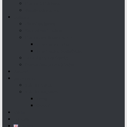
Chance 4 Childrens
Maltézská Pomoc
Události
Hlavní Myšlenka
Nadcházející Událost
Charitativní Adventní Trh
Informace o Trhu
Informace o Společnosti
Let’s Party For Charity
Charitativní Jazzový Večer
Partneři
Jak Pomoci
Stát Se Dárcem
Stát Se Aktivním
Firmy
Osobní
Média
Kontakt
English