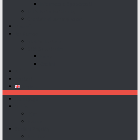
Informace o Společnosti
Let’s Party For Charity
Charitativní Jazzový Večer
Partneři
Jak Pomoci
Stát Se Dárcem
Stát Se Aktivním
Firmy
Osobní
Média
Kontakt
English
Homepage
O Nás
Tým
Patron
Sociální Projekty
Neratov